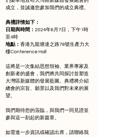
們榮幸地宣布大灣區新媒體發展總會的
成立，並誠邀您參加我們的成立典禮。
典禮詳情如下：
日期與時間：
2024年6月7日，下午1時
至4時
地點：
香港九龍塘達之路78號生產力大
樓Conference Hall
這將是一次集結思想領袖、業界專家及
創新者的盛會，我們將共同探討並塑造
大灣區新媒體的發展藍圖。典禮將介紹
總會的宗旨、願景以及我們對未來的展
望。
我們期待您的蒞臨，與我們一同見證並
參與這一刻起的新篇章。
如需進一步資訊或確認出席，請聯絡我