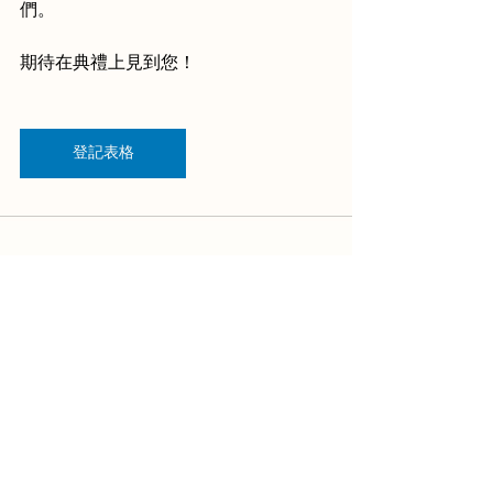
們。
期待在典禮上見到您！
登記表格
關於總會
最新活動
顧問團隊和夥伴
聯繫我們
地址